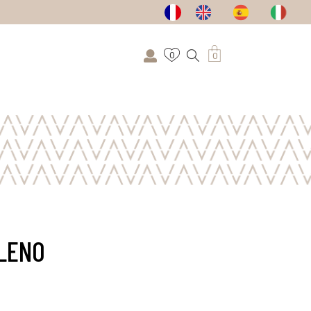
0
0
ILENO