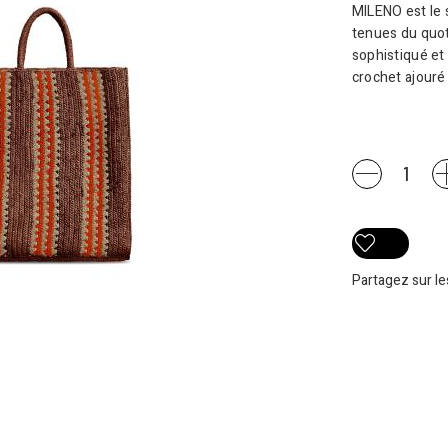
MILENO est le 
tenues du quoti
sophistiqué et 
crochet ajouré 
SAC
MILENO
quantity
Partagez sur l