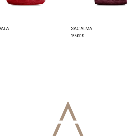
OALA
SAC ALMA
165.00
€