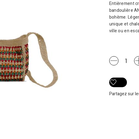
Entièrement cr
bandoulière AN
bohème. Léger 
unique et chal
ville ou en esc
SAC
ANDREA
quantity
Partagez sur l