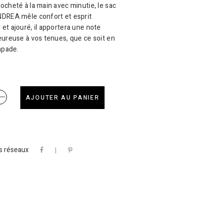
ocheté à la main avec minutie, le sac
DREA mêle confort et esprit
et ajouré, il apportera une note
eureuse à vos tenues, que ce soit en
apade.
AJOUTER AU PANIER
es réseaux