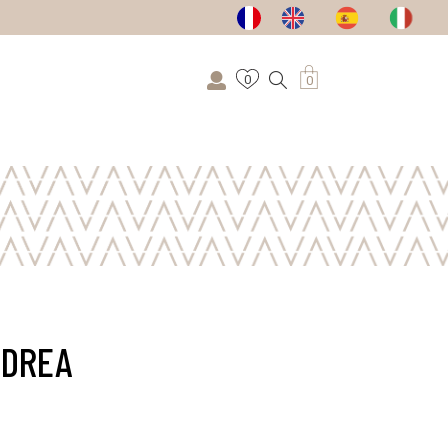
0
0
NDREA