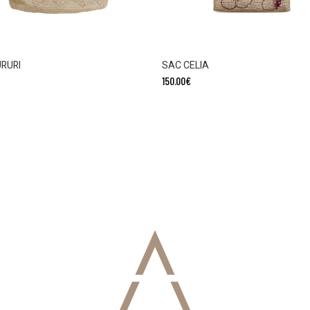
RURI
SAC CELIA
150.00
€