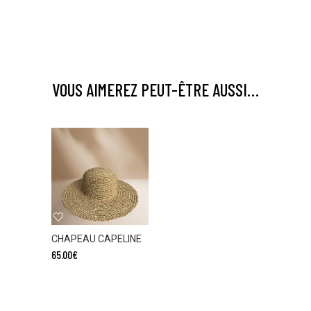
VOUS AIMEREZ PEUT-ÊTRE AUSSI…
Ce
produit
a
CHAPEAU CAPELINE
plusieurs
65.00
€
variations.
Les
options
peuvent